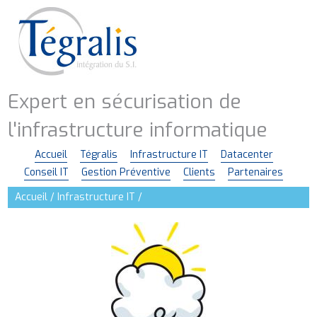
Aller
au
contenu
principal
Expert en sécurisation de
l'infrastructure informatique
Accueil
Tégralis
Infrastructure IT
Datacenter
Navigation
Conseil IT
Gestion Préventive
Clients
Partenaires
principale
Accueil
Infrastructure IT