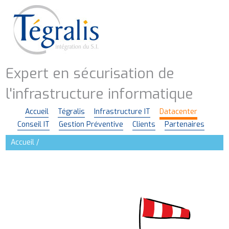
Aller
au
contenu
principal
Expert en sécurisation de
l'infrastructure informatique
Accueil
Tégralis
Infrastructure IT
Datacenter
Navigation
Conseil IT
Gestion Préventive
Clients
Partenaires
principale
Accueil