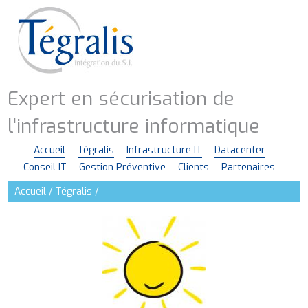
Aller
au
contenu
principal
Expert en sécurisation de
l'infrastructure informatique
Accueil
Tégralis
Infrastructure IT
Datacenter
Navigation
Conseil IT
Gestion Préventive
Clients
Partenaires
principale
Accueil
Tégralis