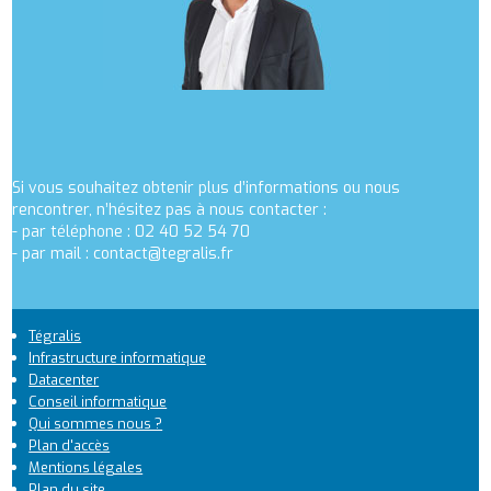
Si vous souhaitez obtenir plus d’informations ou nous
rencontrer, n’hésitez pas à nous contacter :
- par téléphone : 02 40 52 54 70
- par mail :
contact@tegralis.fr
Tégralis
Footer
Infrastructure informatique
Datacenter
1
Conseil informatique
Footer
Qui sommes nous ?
Plan d'accès
2
Mentions légales
Plan du site