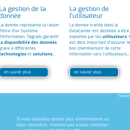
La gestion de la
La gestion de
donnée
l’utilisateur
La donnée représente la raison
La donnée traitée dans le
d’être d’un Système
DataCenter est destinée à être
d’Information. Tégralis garantit
exploitée par les
utilisateurs
. I
la disponibilité des données
est donc important d’assurer l
grâce à différentes
bon cheminement de cette
technologies
et
solutions
...
information vers l’utilisateurs...
en savoir plus
en savoir plus
Tweet
Si vous souhaitez obtenir plus d’informations ou
nous rencontrer, n’hésitez pas à nous contacter :