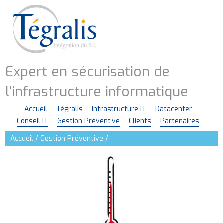
Aller
au
contenu
principal
Expert en sécurisation de
l'infrastructure informatique
Accueil
Tégralis
Infrastructure IT
Datacenter
Navigation
Conseil IT
Gestion Préventive
Clients
Partenaires
principale
Accueil
Gestion Préventive