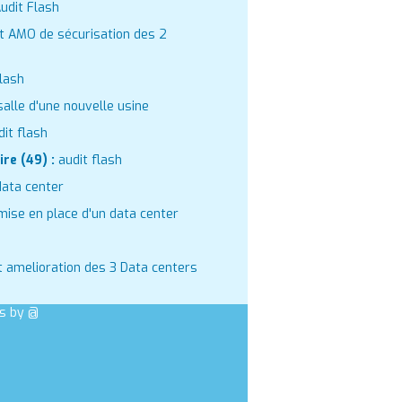
udit Flash
et AMO de sécurisation des 2
Flash
alle d'une nouvelle usine
dit flash
re (49) :
audit flash
data center
mise en place d'un data center
it amelioration des 3 Data centers
s by @