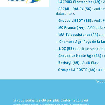
- LACROIX Electronics (49) :
A
- CECAB - DAUCY (56) :
audit 
datacenters
- Groupe LIEBOT (85) :
Audit 
- MC France ( 44) :
AMO de la s
- IMA Teleassistance (44)
: au
- Chambre Agri Pays de la Loi
-
NOZ (53) :
audit de securité 
- Groupe Le Noble Age (44) :
- Batistyl (49) :
Audit Flash
-
Groupe LA POSTE (44)
: aud
Tweet
Si vous souhaitez obtenir plus d’informations ou