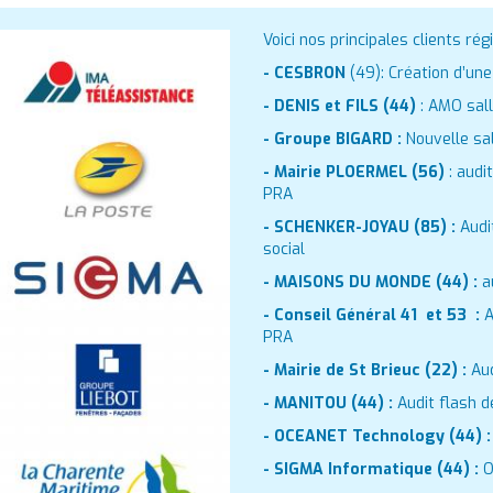
Voici nos principales clients rég
- CESBRON
(49): Création d’une
- DENIS et FILS (44)
: AMO sal
- Groupe BIGARD :
Nouvelle sa
-
Mairie PLOERMEL (56)
: audi
PRA
- SCHENKER-JOYAU (85) :
Audi
social
- MAISONS DU MONDE (44) :
a
- Conseil Général 41 et 53 :
A
PRA
- Mairie de St Brieuc (22) :
Aud
- MANITOU (44) :
Audit flash d
- OCEANET Technology (44) 
- SIGMA Informatique (44) :
O